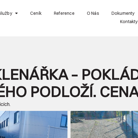
Služby
Ceník
Reference
O Nás
Dokumenty
Kontakty
LENÁŘKA – POKLÁD
HO PODLOŽÍ. CENA 
cích.