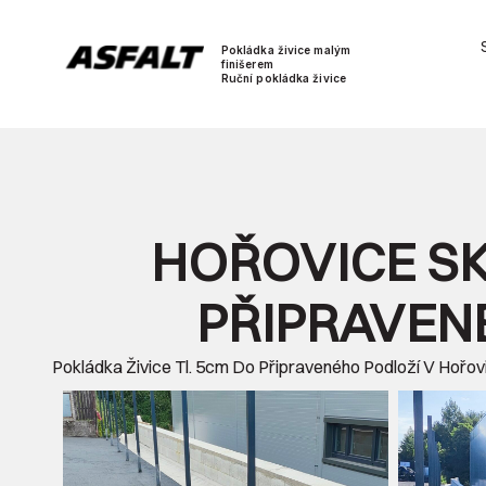
Pokládka živice malým
finišerem
Ruční pokládka živice
HOŘOVICE SK
PŘIPRAVENÉ
Pokládka Živice Tl. 5cm Do Připraveného Podloží V Hořovi