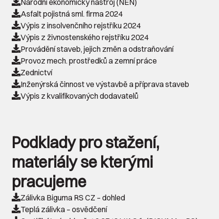
Národní ekonomický nástroj (NEN)
Asfalt pojistná sml. firma 2024
Výpis z insolvenčního rejstříku 2024
Výpis z živnostenského rejstříku 2024
Provádění staveb, jejich změn a odstraňování
Provoz mech. prostředků a zemní práce
Zednictví
Inženýrská činnost ve výstavbě a příprava staveb
Výpis z kvalifikovaných dodavatelů
Podklady pro stažení,
materiály se kterými
pracujeme
Zálivka Biguma RS CZ – dohled
Teplá zálivka – osvědčení