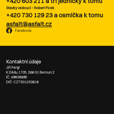
+420 603 211 a tři jedničky k tomu
Stavby vedoucí – Robert Picek
+420 730 129 23 a osmička k tomu
asfalt@asfalt.cz
Facebook
Kontaktní údaje
Jiří Pergl
K Dědu 1705, 266 01 Beroun 2
IČ: 49838695
DIČ: CZ7301230618