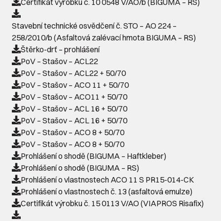
Certifikát výrobku č. 10 0548 V/AO/b (BIGUMA – RS)
Stavební technické osvědčení č. STO – AO 224 –
258/2010/b (Asfaltová zalévací hmota BIGUMA – RS)
Štěrko-drť – prohlášení
PoV – Stašov – ACL22
PoV – Stašov – ACL22 + 50/70
PoV – Stašov – ACO 11 + 50/70
PoV – Stašov – ACO11 + 50/70
PoV – Stašov – ACL 16 + 50/70
PoV – Stašov – ACL 16 + 50/70
PoV – Stašov – ACO 8 + 50/70
PoV – Stašov – ACO 8 + 50/70
Prohlášení o shodě (BIGUMA – Haftkleber)
Prohlášení o shodě (BIGUMA – RS)
Prohlášení o vlastnostech ACO 11 S PR15-014-CK
Prohlášení o vlastnostech č. 13 (asfaltová emulze)
Certifikát výrobku č. 15 0113 V/AO (VIAPROS Risafix)