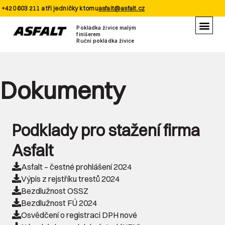
+420 603 211 a tři jedničky k tomu
asfalt@asfalt.cz
Pokládka živice malým
finišerem
Ruční pokládka živice
Dokumenty
Podklady pro stažení firma
Asfalt
Asfalt – čestné prohlášení 2024
Výpis z rejstříku trestů 2024
Bezdlužnost OSSZ
Bezdlužnost FÚ 2024
Osvědčení o registraci DPH nové