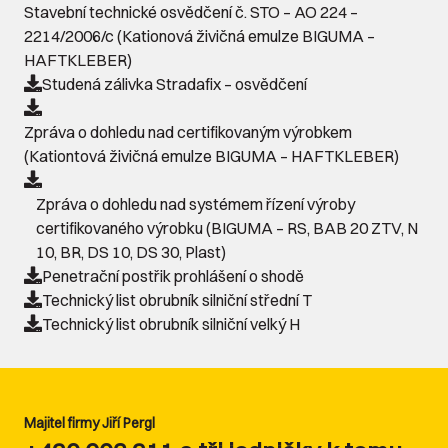
Stavební technické osvědčení č. STO – AO 224 –
2214/2006/c (Kationová živičná emulze BIGUMA –
HAFTKLEBER)
Studená zálivka Stradafix – osvědčení
Zpráva o dohledu nad certifikovaným výrobkem
(Kationtová živičná emulze BIGUMA – HAFTKLEBER)
Zpráva o dohledu nad systémem řízení výroby
certifikovaného výrobku (BIGUMA – RS, BAB 20 ZTV, N
10, BR, DS 10, DS 30, Plast)
Penetrační postřik prohlášení o shodě
Technický list obrubník silniční střední T
Technický list obrubník silniční velký H
Majitel firmy Jiří Pergl