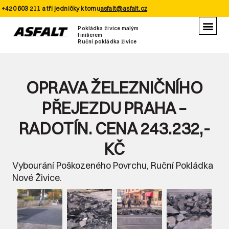
+420 603 211 a tři jedničky k tomu
asfalt@asfalt.cz
Pokládka živice malým
finišerem
Ruční pokládka živice
OPRAVA ŽELEZNIČNÍHO
PŘEJEZDU PRAHA –
RADOTÍN. CENA 243.232,-
KČ
Vybourání Poškozeného Povrchu, Ruční Pokládka
Nové Živice.