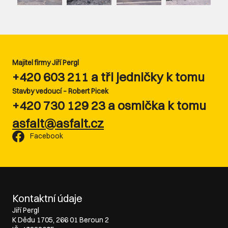
Majitel firmy Jiří Pergl
+420 603 211 a tři jedničky k tomu
Stavby vedoucí – Robert Picek
+420 730 129 23 a osmička k tomu
asfalt@asfalt.cz
Facebook
Kontaktní údaje
Jiří Pergl
K Dědu 1705, 266 01 Beroun 2