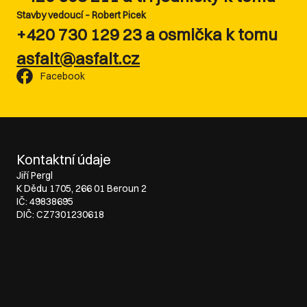
Stavby vedoucí – Robert Picek
+420 730 129 23 a osmička k tomu
asfalt@asfalt.cz
Facebook
Kontaktní údaje
Jiří Pergl
K Dědu 1705, 266 01 Beroun 2
IČ: 49838695
DIČ: CZ7301230618