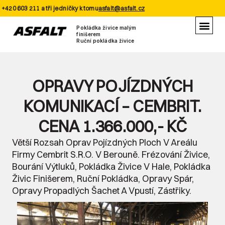
+420 603 211 a tři jedničky k tomu
asfalt@asfalt.cz
Pokládka živice malým
finišerem
Ruční pokládka živice
OPRAVY POJÍZDNÝCH
KOMUNIKACÍ – CEMBRIT.
CENA 1.366.000,- KČ
Větší Rozsah Oprav Pojízdných Ploch V Areálu
Firmy Cembrit S.r.o. V Berouně. Frézování Živice,
Bourání Výtluků, Pokládka Živice V Hale, Pokládka
Živic Finišerem, Ruční Pokládka, Opravy Spár,
Opravy Propadlých Šachet A Vpustí, Zástřiky.