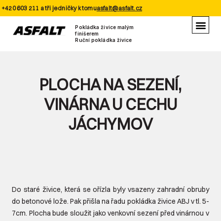
+420 603 211 a tři jedničky k tomu
asfalt@asfalt.cz
Pokládka živice malým
finišerem
Ruční pokládka živice
PLOCHA NA SEZENÍ,
VINÁRNA U CECHU
JÁCHYMOV
Do staré živice, která se ořízla byly vsazeny zahradní obruby
do betonové lože. Pak přišla na řadu pokládka živice ABJ v tl. 5-
7cm. Plocha bude sloužit jako venkovní sezení před vinárnou v