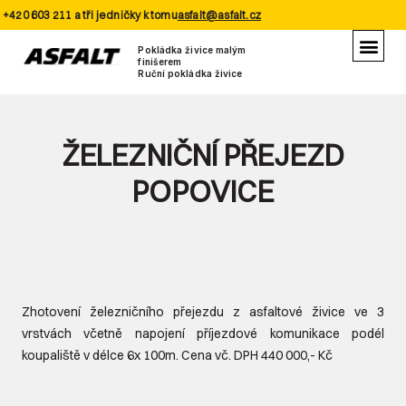
+420 603 211 a tři jedničky k tomu
asfalt@asfalt.cz
Pokládka živice malým
finišerem
Ruční pokládka živice
ŽELEZNIČNÍ PŘEJEZD
POPOVICE
Zhotovení železničního přejezdu z asfaltové živice ve 3
vrstvách včetně napojení příjezdové komunikace podél
koupaliště v délce 6x 100m. Cena vč. DPH 440 000,- Kč