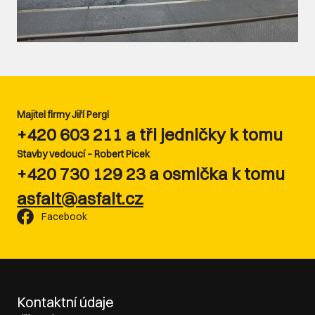
Majitel firmy Jiří Pergl
+420 603 211 a tři jedničky k tomu
Stavby vedoucí – Robert Picek
+420 730 129 23 a osmička k tomu
asfalt@asfalt.cz
Facebook
Kontaktní údaje