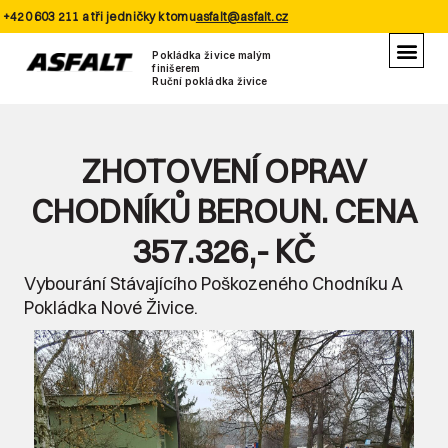
+420 603 211 a tři jedničky k tomu
asfalt@asfalt.cz
Pokládka živice malým
finišerem
Ruční pokládka živice
ZHOTOVENÍ OPRAV
CHODNÍKŮ BEROUN. CENA
357.326,- KČ
Vybourání Stávajícího Poškozeného Chodníku A
Pokládka Nové Živice.