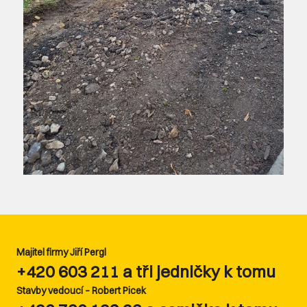
Majitel firmy Jiří Pergl
+420 603 211 a tři jedničky k tomu
Stavby vedoucí – Robert Picek